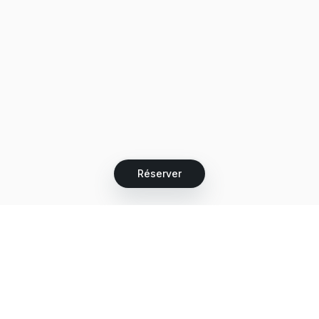
Réserver
Let's grow together
Get more customers 24/7 with your free
branded Booking Page.