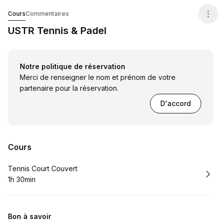
USTR Tennis & Padel
Cours
Commentaires
USTR Tennis & Padel
Notre politique de réservation
Merci de renseigner le nom et prénom de votre
partenaire pour la réservation.
D'accord
Cours
Réserver
Tennis Court Couvert
1h 30min
.
Durée de l'appel
:
Bon à savoir